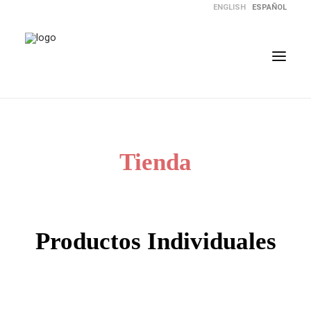
ENGLISH
ESPAÑOL
NUESTRA HISTORIA
TIENDA
Tienda
CÓMO FUNCIONA
REGALOS PARA TODOS
PREGUNTAS FRECUENTES
Productos Individuales
BLOG
CART