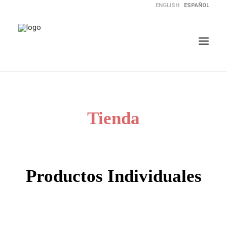
ENGLISH
ESPAÑOL
NUESTRA HISTORIA
TIENDA
Tienda
CÓMO FUNCIONA
REGALOS PARA TODOS
PREGUNTAS FRECUENTES
Productos Individuales
BLOG
CART